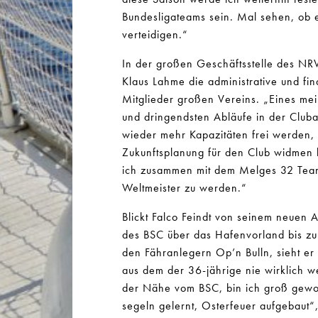
Bundesligateams sein. Mal sehen, ob es
verteidigen.“
In der großen Geschäftsstelle des NR
Klaus Lahme die administrative und fin
Mitglieder großen Vereins. „Eines mein
und dringendsten Abläufe in der Cluba
wieder mehr Kapazitäten frei werden, 
Zukunftsplanung für den Club widmen 
ich zusammen mit dem Melges 32 Team
Weltmeister zu werden.“
Blickt Falco Feindt von seinem neuen Ar
des BSC über das Hafenvorland bis z
den Fähranlegern Op’n Bulln, sieht er
aus dem der 36-jährige nie wirklich w
der Nähe vom BSC, bin ich groß gewor
segeln gelernt, Osterfeuer aufgebaut“,