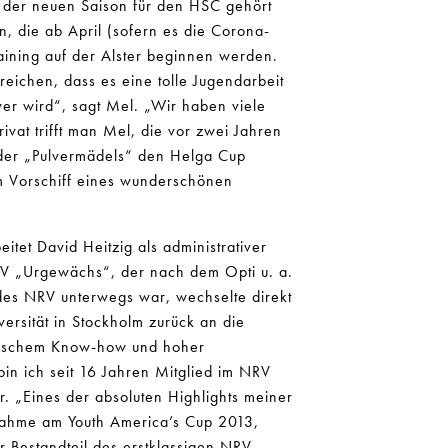
n der neuen Saison für den HSC gehört
, die ab April (sofern es die Corona-
aining auf der Alster beginnen werden.
reichen, dass es eine tolle Jugendarbeit
ver wird“, sagt Mel. „Wir haben viele
ivat trifft man Mel, die vor zwei Jahren
 der „Pulvermädels“ den Helga Cup
m Vorschiff eines wunderschönen
itet David Heitzig als administrativer
RV „Urgewächs“, der nach dem Opti u. a.
des NRV unterwegs war, wechselte direkt
rsität in Stockholm zurück an die
omischem Know-how und hoher
in ich seit 16 Jahren Mitglied im NRV
. „Eines der absoluten Highlights meiner
lnahme am Youth America’s Cup 2013,
r Bestandteil des erstklassigen NRV-