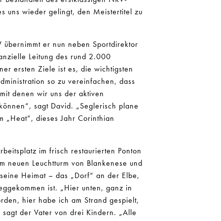
 uns wieder gelingt, den Meistertitel zu
V übernimmt er nun neben Sportdirektor
anzielle Leitung des rund 2.000
er ersten Ziele ist es, die wichtigsten
dministration so zu vereinfachen, dass
mit denen wir uns der aktiven
können“, sagt David. „Seglerisch plane
 „Heat“, dieses Jahr Corinthian
beitsplatz im frisch restaurierten Ponton
um neuen Leuchtturm von Blankenese und
 seine Heimat – das „Dorf“ an der Elbe,
eggekommen ist. „Hier unten, ganz in
den, hier habe ich am Strand gespielt,
 sagt der Vater von drei Kindern. „Alle