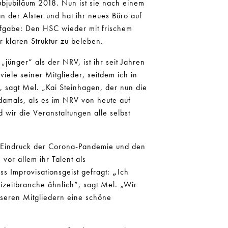
ubjubiläum 2018. Nun ist sie nach einem
n der Alster und hat ihr neues Büro auf
ufgabe: Den HSC wieder mit frischem
 klaren Struktur zu beleben.
„jünger“ als der NRV, ist ihr seit Jahren
iele seiner Mitglieder, seitdem ich in
, sagt Mel. „Kai Steinhagen, der nun die
damals, als es im NRV von heute auf
ir die Veranstaltungen alle selbst
m Eindruck der Corona-Pandemie und den
or allem ihr Talent als
s Improvisationsgeist gefragt:
„
Ich
eizeitbranche ähnlich“, sagt Mel. „Wir
nseren Mitgliedern eine schöne