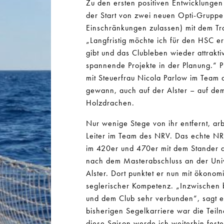
Zu den ersten positiven Entwicklunge
der Start von zwei neuen Opti-Gruppen
Einschränkungen zulassen) mit dem Tr
„Langfristig möchte ich für den HSC er
gibt und das Clubleben wieder attrakti
spannende Projekte in der Planung.“ Pr
mit Steuerfrau Nicola Parlow im Team
gewann, auch auf der Alster – auf de
Holzdrachen.
Nur wenige Stege von ihr entfernt, arbe
Leiter im Team des NRV. Das echte N
im 420er und 470er mit dem Stander 
nach dem Masterabschluss an der Unive
Alster. Dort punktet er nun mit ökon
seglerischer Kompetenz. „Inzwischen b
und dem Club sehr verbunden“, sagt er
bisherigen Segelkarriere war die Tei
diese Saison werde ich weiterhin feste