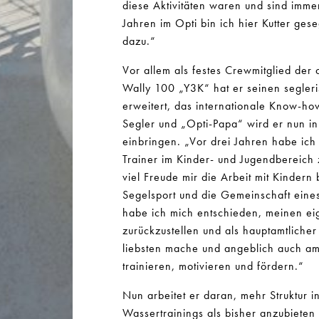
diese Aktivitäten waren und sind imm
Jahren im Opti bin ich hier Kutter ges
dazu.“
Vor allem als festes Crewmitglied der
Wally 100 „Y3K“ hat er seinen segleri
erweitert, das internationale Know-ho
Segler und „Opti-Papa“ wird er nun in
einbringen. „Vor drei Jahren habe ic
Trainer im Kinder- und Jugendbereich
viel Freude mir die Arbeit mit Kindern b
Segelsport und die Gemeinschaft eines
habe ich mich entschieden, meinen eig
zurückzustellen und als hauptamtliche
liebsten mache und angeblich auch am
trainieren, motivieren und fördern.“
Nun arbeitet er daran, mehr Struktur 
Wassertrainings als bisher anzubieten 