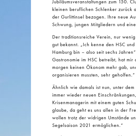
Jubiläumsveranstaltungen zum 150. Cl
kleinen beruflichen Schlenker zurück a
der Gurlittinsel bezogen. Ihre neue A
Schwung, jungen Mitgliedern und einer
Der traditionsreiche Verein, nur wenig 
gut bekannt. „Ich kenne den HSC und v
Hamburg bin – also seit sechs Jahren“
Gastronomie im HSC betreibt, hat mir 
morgen keinen Ökonom mehr gab, und w
organisieren mussten, sehr geholfen.“
Ähnlich wie damals ist nun, unter de
immer wieder neuen Einschränkungen, v
Krisenmanagerin mit einem guten Schus
glaube, da geht es uns allen in der Fr
wollen trotz der widrigen Umstände u
Segelsaison 2021 ermöglichen.“